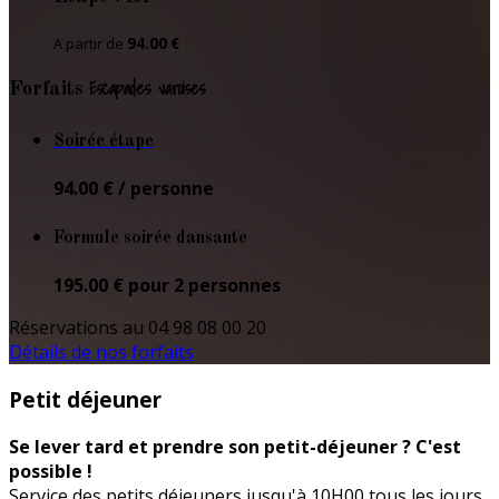
A partir de
94.00 €
Escapades varoises
Forfaits
Soirée étape
94.00 € / personne
Formule soirée dansante
195.00 € pour 2 personnes
Réservations au 04 98 08 00 20
Détails de nos forfaits
Petit déjeuner
Se lever tard et prendre son petit-déjeuner ? C'est
possible !
Service des petits déjeuners jusqu'à 10H00 tous les jours.